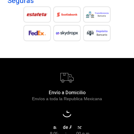
Seguras
Envío a Domicilio
404
Envíos a toda la Republica Mexicana
Horario de Atención
De 8:00 a.m. a 7:00 p.m.