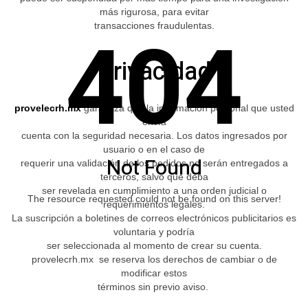
más rigurosa, para evitar
404
transacciones fraudulentas.
Privacidad
provelecrh.mx
garantiza que la información personal que usted
envía
cuenta con la seguridad necesaria. Los datos ingresados por
usuario o en el caso de
Not Found
requerir una validación de los pedidos no serán entregados a
terceros, salvo que deba
ser revelada en cumplimiento a una orden judicial o
The resource requested could not be found on this server!
requerimientos legales.
La suscripción a boletines de correos electrónicos publicitarios es
voluntaria y podría
ser seleccionada al momento de crear su cuenta.
provelecrh.mx se reserva los derechos de cambiar o de
modificar estos
términos sin previo aviso.