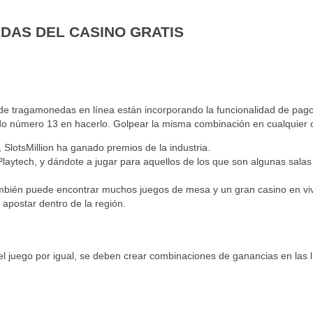
DAS DEL CASINO GRATIS
s de tragamonedas en línea están incorporando la funcionalidad de pag
 número 13 en hacerlo. Golpear la misma combinación en cualquier otr
, SlotsMillion ha ganado premios de la industria.
laytech, y dándote a jugar para aquellos de los que son algunas sala
bién puede encontrar muchos juegos de mesa y un gran casino en vivo
apostar dentro de la región.
el juego por igual, se deben crear combinaciones de ganancias en las 