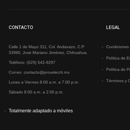
CONTACTO
LEGAL
Calle 1 de Mayo 311, Col. Andavazo, C.P.
Condiciones
33980, José Mariano Jiménez, Chihuahua.
Política de E
Teléfono: (629) 542-8297
Política de P
Correo: contacto@provelecrh.mx
Términos y 
Lunes a Viernes 8:00 a.m. a 7:00 p.m.
Sábado 8:00 a.m. a 2:00 p.m.
Totalmente adaptado a móviles