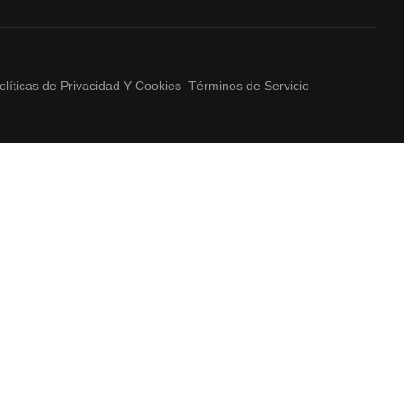
olíticas de Privacidad Y Cookies
Términos de Servicio