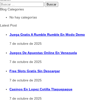
Blog Categories
No hay categorías
Latest Post
Juega Gratis A Rumble Rumble En Modo Demo
7 de octubre de 2025
Juegos De Apuestas Online En Venezuela
7 de octubre de 2025
Free Slots Gratis Sin Descargar
7 de octubre de 2025
Casinos En Lopez Cotilla Tlaquepaque
7 de octubre de 2025