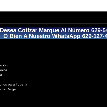
 Desea Cotizar Marque Al Número 629-5
O Bien A Nuestro WhatsApp 629-127-
ación
ónica
ía
orios para Tuberia
o de Carga