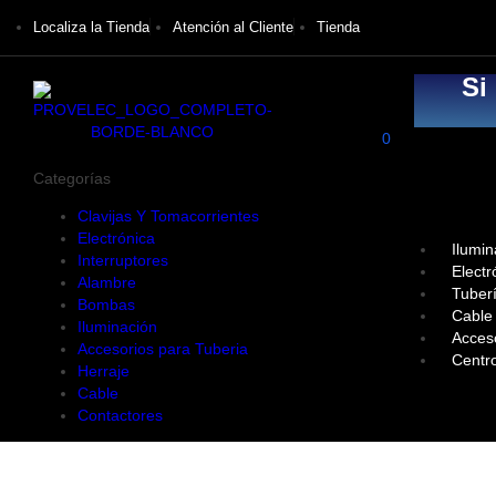
Localiza la Tienda
Atención al Cliente
Tienda
Si
0
Categorías
Clavijas Y Tomacorrientes
Electrónica
Ilumin
Interruptores
Electr
Alambre
Tuber
Bombas
Cable
Iluminación
Acces
Accesorios para Tuberia
Centr
Herraje
Cable
Contactores