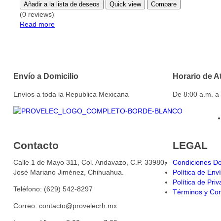
Añadir a la lista de deseos
Quick view
Compare
(0 reviews)
Read more
Envío a Domicilio
Horario de A
Envíos a toda la Republica Mexicana
De 8:00 a.m. a
Contacto
LEGAL
Calle 1 de Mayo 311, Col. Andavazo, C.P. 33980,
Condiciones D
José Mariano Jiménez, Chihuahua.
Política de Env
Política de Pri
Teléfono: (629) 542-8297
Términos y Con
Correo: contacto@provelecrh.mx