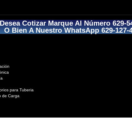
 Desea Cotizar Marque Al Número 629-5
O Bien A Nuestro WhatsApp 629-127-
ación
ónica
ía
orios para Tuberia
o de Carga