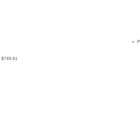
P
–
$
749.61