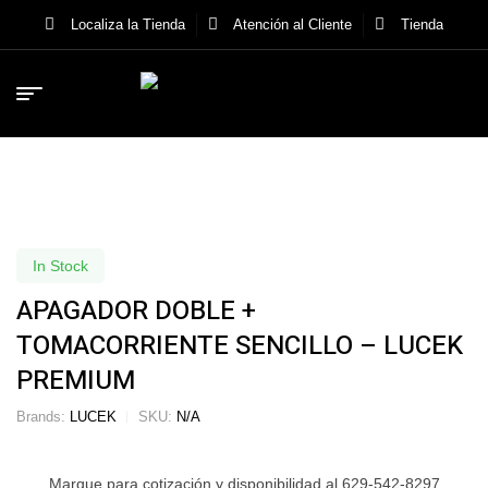
Localiza la Tienda
Atención al Cliente
Tienda
In Stock
APAGADOR DOBLE +
TOMACORRIENTE SENCILLO – LUCEK
PREMIUM
Brands:
LUCEK
SKU:
N/A
Marque para cotización y disponibilidad al 629-542-8297