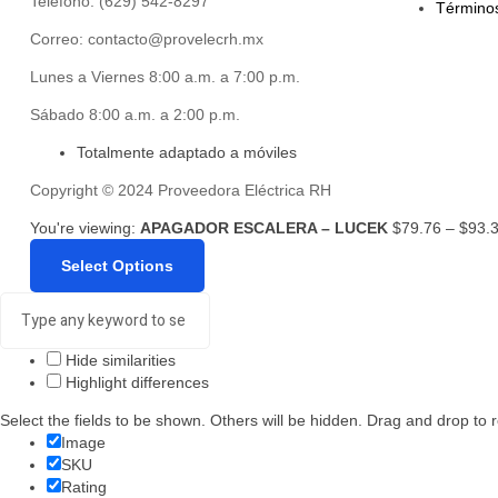
Teléfono: (629) 542-8297
Términos
Correo: contacto@provelecrh.mx
Lunes a Viernes 8:00 a.m. a 7:00 p.m.
Sábado 8:00 a.m. a 2:00 p.m.
Totalmente adaptado a móviles
Copyright © 2024 Proveedora Eléctrica RH
You're viewing:
APAGADOR ESCALERA – LUCEK
$
79.76
–
$
93.
Select Options
Hide similarities
Highlight differences
Select the fields to be shown. Others will be hidden. Drag and drop to 
Image
SKU
Rating