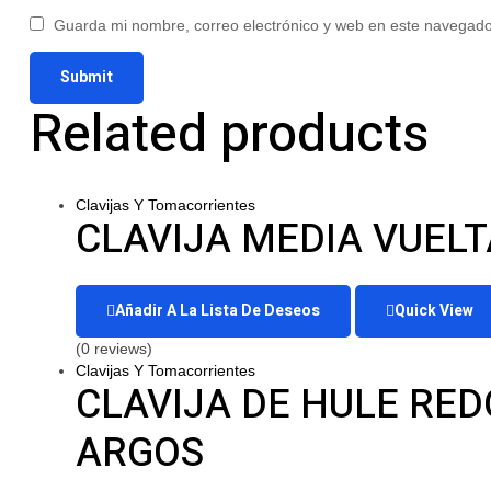
Guarda mi nombre, correo electrónico y web en este navegado
Related products
Clavijas Y Tomacorrientes
CLAVIJA MEDIA VUELTA
Añadir A La Lista De Deseos
Quick View
(0 reviews)
Clavijas Y Tomacorrientes
CLAVIJA DE HULE RE
ARGOS