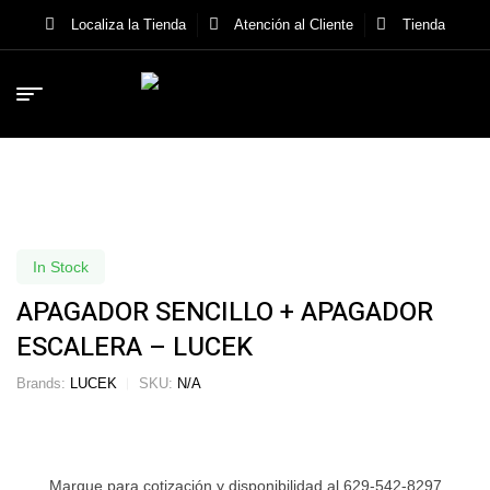
Localiza la Tienda
Atención al Cliente
Tienda
In Stock
APAGADOR SENCILLO + APAGADOR
ESCALERA – LUCEK
Brands:
LUCEK
SKU:
N/A
Marque para cotización y disponibilidad al 629-542-8297