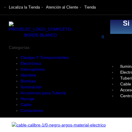
Localiza la Tienda
Atención al Cliente
Tienda
Si
0
Categorías
Clavijas Y Tomacorrientes
Electrónica
Ilumin
Interruptores
Electr
Alambre
Tuber
Bombas
Cable
Iluminación
Acces
Accesorios para Tuberia
Centr
Herraje
Cable
Contactores