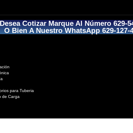
 Desea Cotizar Marque Al Número 629-5
O Bien A Nuestro WhatsApp 629-127-
ación
ónica
ía
orios para Tuberia
o de Carga