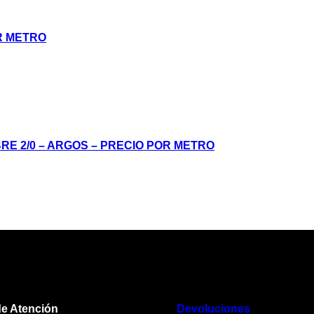
R METRO
RE 2/0 – ARGOS – PRECIO POR METRO
de Atención
Devoluciones