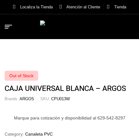
Localiza la Tienda
Atención al Cliente
Tienda
Out of Stock
CAJA UNIVERSAL BLANCA – ARGOS
Brands:
ARGOS
SKU:
CPU013W
Marque para cotización y disponibilidad al 629-542-8297
Category:
Canaleta PVC