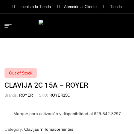
Localiza la Tienda
Atención al Cliente
Tienda
Out of Stock
CLAVIJA 2C 15A – ROYER
Brands:
ROYER
SKU:
ROYER15C
Marque para cotización y disponibilidad al 629-542-8297
Category:
Clavijas Y Tomacorrientes