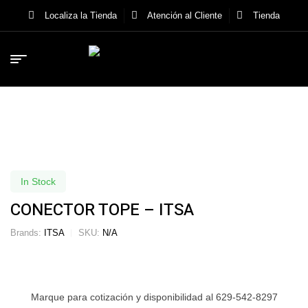
Localiza la Tienda
Atención al Cliente
Tienda
In Stock
CONECTOR TOPE – ITSA
Brands:
ITSA
SKU:
N/A
Marque para cotización y disponibilidad al 629-542-8297