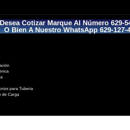
 Desea Cotizar Marque Al Número 629-5
O Bien A Nuestro WhatsApp 629-127-
ación
ónica
ía
orios para Tuberia
o de Carga