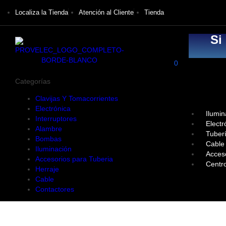
Localiza la Tienda
Atención al Cliente
Tienda
Si
0
Categorías
Clavijas Y Tomacorrientes
Electrónica
Ilumin
Interruptores
Electr
Alambre
Tuber
Bombas
Cable
Iluminación
Acces
Accesorios para Tuberia
Centr
Herraje
Cable
Contactores