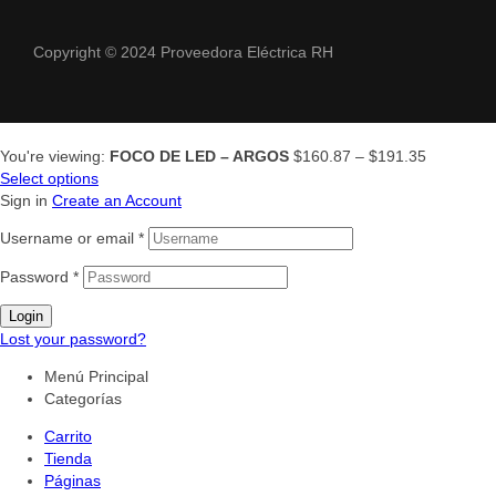
Copyright © 2024 Proveedora Eléctrica RH
You're viewing:
FOCO DE LED – ARGOS
$
160.87
–
$
191.35
Select options
Sign in
Create an Account
Username or email
*
Password
*
Login
Lost your password?
Menú Principal
Categorías
Carrito
Tienda
Páginas