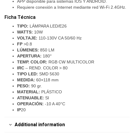
APP disponible para sistemas IOS Y ANDROID.
Requiere conexión a Internet mediante red Wi-Fi 2.4GHz.
Ficha Técnica
TIPO:
LÁMPARA LED/E26
WATTS:
10W
VOLTAJE:
110-130V CA 50/60 Hz
FP
>0.8
LÚMENES:
850 LM
APERTURA:
180°
TEMP. COLOR:
RGB CW MULTICOLOR
IRC
– REND. COLOR > 80
TIPO LED:
SMD 5630
MEDIDA:
60×118 mm
PESO:
90 gr.
MATERIAL:
PLÁSTICO
ATENUABLE:
SI
OPERACIÓN:
-10 A 40°C
IP
20
Additional information