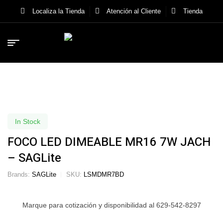
Localiza la Tienda
Atención al Cliente
Tienda
In Stock
FOCO LED DIMEABLE MR16 7W JACH
– SAGLite
Brands:
SAGLite
SKU:
LSMDMR7BD
Marque para cotización y disponibilidad al 629-542-8297