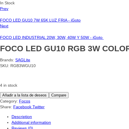
In Stock
Prev
FOCO LED GU10 7W 65K LUZ FRIA - iGoto
Next
FOCO LED INDUSTRIAL 20W, 30W, 40W Y 50W - iGoto
FOCO LED GU10 RGB 3W COLOR
Brands:
SAGLite
SKU:
RGB3WGU10
4 in stock
Añadir a la lista de deseos
Compare
Category:
Focos
Share:
Facebook
Twitter
Description
Additional information
Reviews (0)