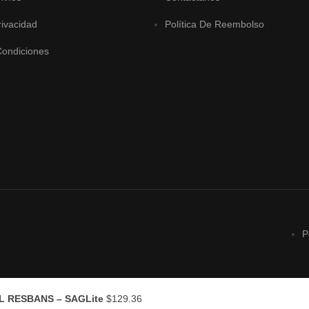
rivacidad
Política De Reembolso
Condiciones
P
 RESBANS – SAGLite
$
129.36