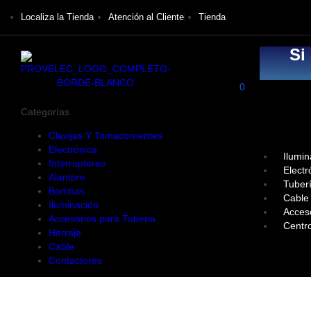
Localiza la Tienda
Atención al Cliente
Tienda
Si
0
Categorías
Clavijas Y Tomacorrientes
Electrónica
Ilumin
Interruptores
Electr
Alambre
Tuber
Bombas
Cable
Iluminación
Acces
Accesorios para Tuberia
Centr
Herraje
Cable
Contactores