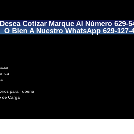
 Desea Cotizar Marque Al Número 629-5
O Bien A Nuestro WhatsApp 629-127-
ación
ónica
ía
orios para Tuberia
o de Carga