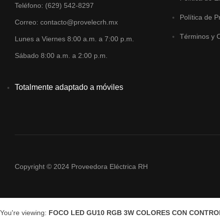
Teléfono: (629) 542-8297
Política de P
Correo: contacto@provelecrh.mx
Términos y 
Lunes a Viernes 8:00 a.m. a 7:00 p.m.
Sábado 8:00 a.m. a 2:00 p.m.
Totalmente adaptado a móviles
Copyright © 2024 Proveedora Eléctrica RH
You're viewing:
FOCO LED GU10 RGB 3W COLORES CON CONTROL