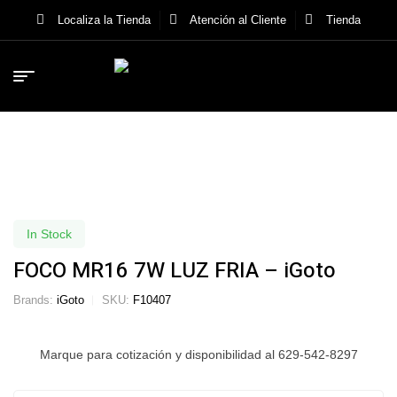
Localiza la Tienda
Atención al Cliente
Tienda
In Stock
FOCO MR16 7W LUZ FRIA – iGoto
Brands:
iGoto
SKU:
F10407
Marque para cotización y disponibilidad al 629-542-8297