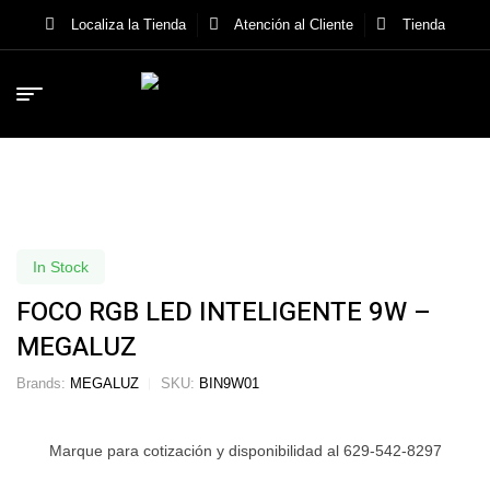
Localiza la Tienda
Atención al Cliente
Tienda
In Stock
FOCO RGB LED INTELIGENTE 9W –
MEGALUZ
Brands:
MEGALUZ
SKU:
BIN9W01
Marque para cotización y disponibilidad al 629-542-8297