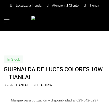
Localiza la Tienda
Atención al Cliente
Tienda
In Stock
GUIRNALDA DE LUCES COLORES 10W
– TIANLAI
Brands:
TIANLAI
SKU:
GUIR02
Marque para cotización y disponibilidad al 629-542-8297