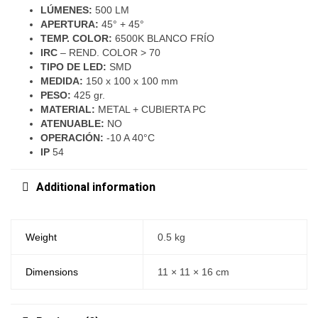
LÚMENES:
500 LM
APERTURA:
45° + 45°
TEMP. COLOR:
6500K BLANCO FRÍO
IRC
– REND. COLOR > 70
TIPO DE LED:
SMD
MEDIDA:
150 x 100 x 100 mm
PESO:
425 gr.
MATERIAL:
METAL + CUBIERTA PC
ATENUABLE:
NO
OPERACIÓN:
-10 A 40°C
IP
54
Additional information
Weight
0.5 kg
Dimensions
11 × 11 × 16 cm