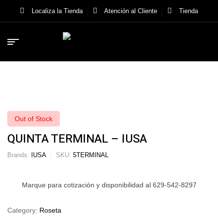
Localiza la Tienda
Atención al Cliente
Tienda
Out of Stock
QUINTA TERMINAL – IUSA
Brands:
IUSA
SKU:
5TERMINAL
Marque para cotización y disponibilidad al 629-542-8297
Category:
Roseta