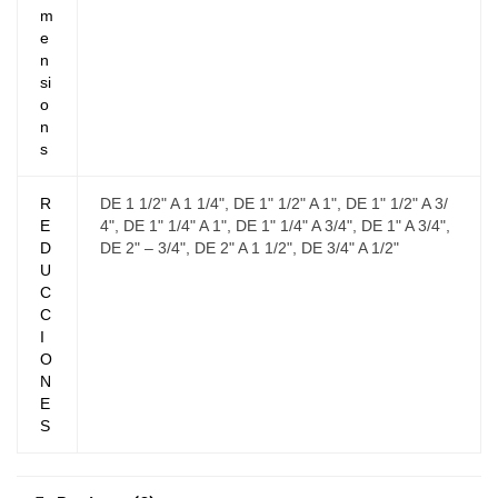
m
e
n
si
o
n
s
R
DE 1 1/2" A 1 1/4", DE 1" 1/2" A 1", DE 1" 1/2" A 3/
E
4", DE 1" 1/4" A 1", DE 1" 1/4" A 3/4", DE 1" A 3/4",
D
DE 2" – 3/4", DE 2" A 1 1/2", DE 3/4" A 1/2"
U
C
C
I
O
N
E
S