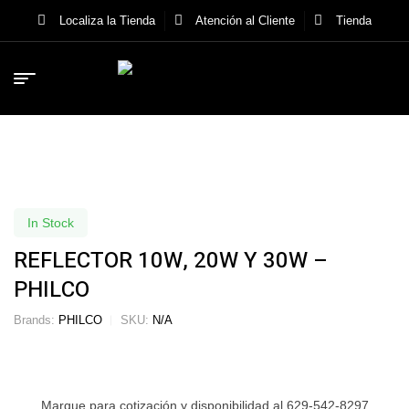
Localiza la Tienda
Atención al Cliente
Tienda
In Stock
REFLECTOR 10W, 20W Y 30W –
PHILCO
Brands:
PHILCO
SKU:
N/A
Marque para cotización y disponibilidad al 629-542-8297