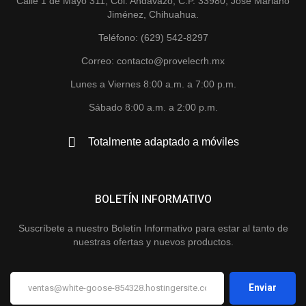
Calle 1 de Mayo 311, Col. Andavazo, C.P. 33980, José Mariano
Jiménez, Chihuahua.
Teléfono: (629) 542-8297
Correo: contacto@provelecrh.mx
Lunes a Viernes 8:00 a.m. a 7:00 p.m.
Sábado 8:00 a.m. a 2:00 p.m.
Totalmente adaptado a móviles
BOLETÍN INFORMATIVO
Suscríbete a nuestro Boletín Informativo para estar al tanto de
nuestras ofertas y nuevos productos.