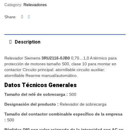
Category:
Relevadores
Facebook
Twitter
Share:
Description
Relevador Siemens
3RU2116-0JB0
0,70…1,0 A térmico para
protección de motores tamaño S00, clase 10 para montar en
contactor Circuito principal: atornillable circuito auxiliar:
atornillable Rearme manual/automático.
Datos Técnicos Generales
Tamaño del relé de sobrecarga :
S00
Designación del producto :
Relevador de sobrecarga
Tamaño del contactor combinable específico de la
empresa
:
S00
Pérdidas [W] con valor asignado de la intensidad con AC
en