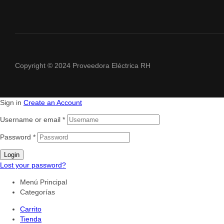
Copyright © 2024 Proveedora Eléctrica RH
Sign in
Create an Account
Username or email
*
Password
*
Login
Lost your password?
Menú Principal
Categorías
Carrito
Tienda