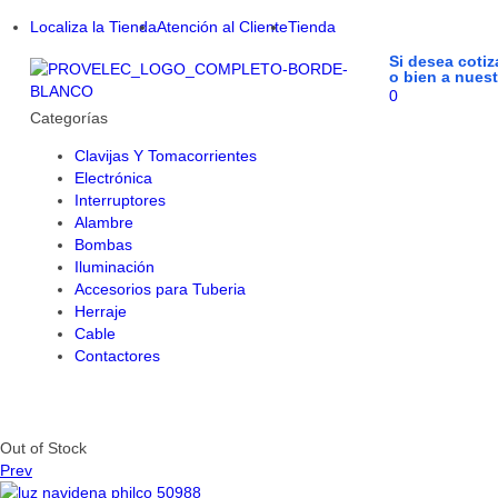
Localiza la Tienda
Atención al Cliente
Tienda
Si desea coti
o bien a nues
0
Categorías
Clavijas Y Tomacorrientes
Electrónica
Interruptores
Alambre
Bombas
Iluminación
Accesorios para Tuberia
Herraje
Cable
Contactores
Out of Stock
Prev