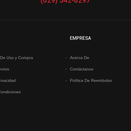
(629) 542-8297
EMPRESA
 De Uso y Compra
Acerca De
nvíos
Contáctanos
rivacidad
Política De Reembolso
Condiciones