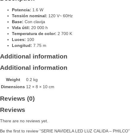
Potencia:
1.6 W
Tensión nominal:
120 V~ 60Hz
Base:
Con clavija
Vida útil:
20 000 h
Temperatura de color:
2 700 K
Luces:
100
Longitud:
7.75 m
Additional information
Additional information
Weight
0.2 kg
Dimensions
12 × 8 × 10 cm
Reviews (0)
Reviews
There are no reviews yet.
Be the first to review “SERIE NAVIDELA LED LUZ CALIDA – PHILCO”