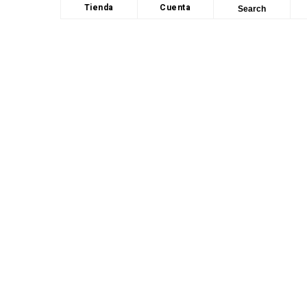
Tienda
Cuenta
Search