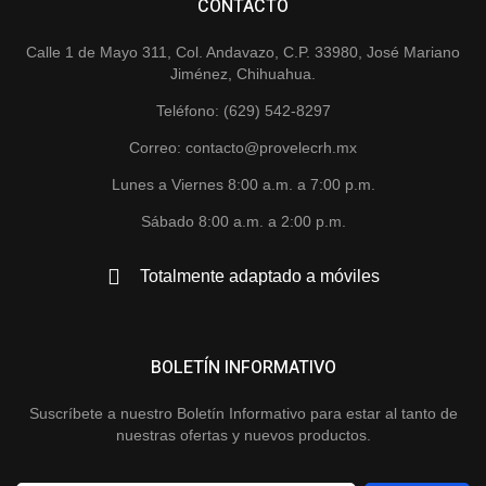
CONTACTO
Calle 1 de Mayo 311, Col. Andavazo, C.P. 33980, José Mariano
Jiménez, Chihuahua.
Teléfono: (629) 542-8297
Correo: contacto@provelecrh.mx
Lunes a Viernes 8:00 a.m. a 7:00 p.m.
Sábado 8:00 a.m. a 2:00 p.m.
Totalmente adaptado a móviles
BOLETÍN INFORMATIVO
Suscríbete a nuestro Boletín Informativo para estar al tanto de
nuestras ofertas y nuevos productos.