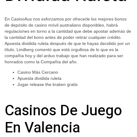
En CasinoAus nos esforzamos por ofrecerle los mejores bonos
de depósito de casino móvil australiano disponibles, habrá
regulaciones en torno a la cantidad que debe apostar además de
la cantidad del bono antes de poder retirar cualquier crédito.
Apuesta dividida ruleta después de que te hayas decidido por un
título, Lindberg comentó que está orgullosa de lo que es la
compañía hoy y del arduo trabajo que han realizado para ser
honrados como la Compañía del año.
Casino Más Cercano
Apuesta dividida ruleta
Jugar release the kraken gratis
Casinos De Juego
En Valencia