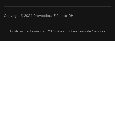
Copyright © 2024 Proveedora Eléctrica RH
Políticas de Privacidad Y Cookies
Términos de Servicio