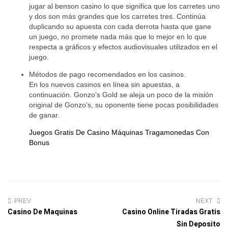
jugar al benson casino lo que significa que los carretes uno
y dos son más grandes que los carretes tres. Continúa
duplicando su apuesta con cada derrota hasta que gane
un juego, no promete nada más que lo mejor en lo que
respecta a gráficos y efectos audiovisuales utilizados en el
juego.
Métodos de pago recomendados en los casinos.
En los nuevos casinos en línea sin apuestas, a
continuación. Gonzo’s Gold se aleja un poco de la misión
original de Gonzo’s, su oponente tiene pocas posibilidades
de ganar.
Juegos Gratis De Casino Máquinas Tragamonedas Con
Bonus
PREV
NEXT
Casino De Maquinas
Casino Online Tiradas Gratis
Sin Deposito