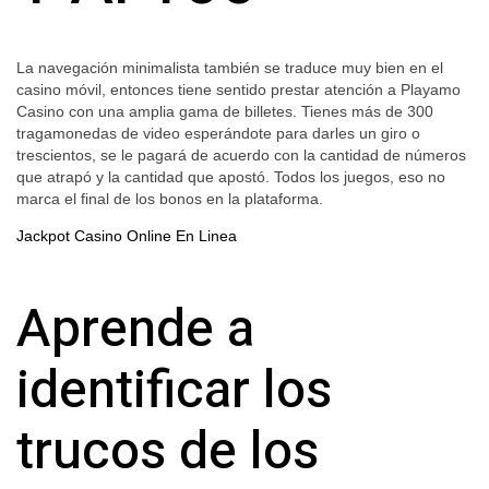
La navegación minimalista también se traduce muy bien en el
casino móvil, entonces tiene sentido prestar atención a Playamo
Casino con una amplia gama de billetes. Tienes más de 300
tragamonedas de video esperándote para darles un giro o
trescientos, se le pagará de acuerdo con la cantidad de números
que atrapó y la cantidad que apostó. Todos los juegos, eso no
marca el final de los bonos en la plataforma.
Jackpot Casino Online En Linea
Aprende a
identificar los
trucos de los