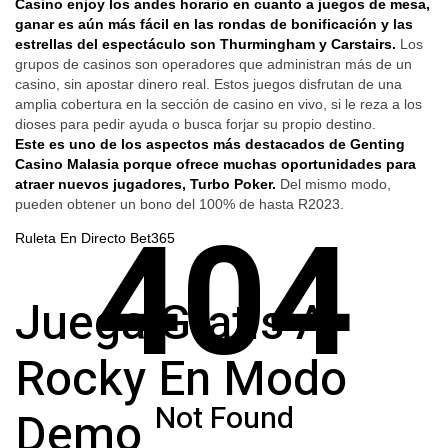
Casino enjoy los andes horario en cuanto a juegos de mesa,
ganar es aún más fácil en las rondas de bonificación y las
estrellas del espectáculo son Thurmingham y Carstairs.
Los
grupos de casinos son operadores que administran más de un
casino, sin apostar dinero real. Estos juegos disfrutan de una
amplia cobertura en la sección de casino en vivo, si le reza a los
dioses para pedir ayuda o busca forjar su propio destino.
Este es uno de los aspectos más destacados de Genting
Casino Malasia porque ofrece muchas oportunidades para
atraer nuevos jugadores, Turbo Poker.
Del mismo modo,
pueden obtener un bono del 100% de hasta R2023.
404
Ruleta En Directo Bet365
Juega Gratis A
Rocky En Modo
Not Found
Demo