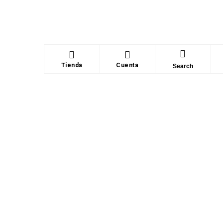
Tienda
Cuenta
Search