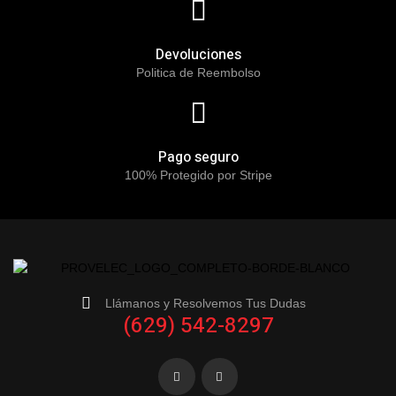
Devoluciones
Politica de Reembolso
Pago seguro
100% Protegido por Stripe
Llámanos y Resolvemos Tus Dudas
(629) 542-8297