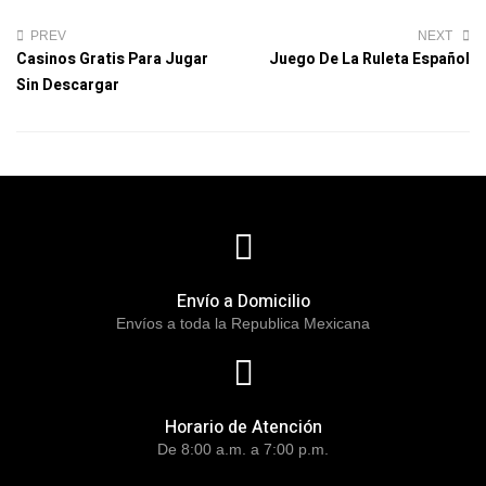
PREV
NEXT
Casinos Gratis Para Jugar
Juego De La Ruleta Español
Sin Descargar
Envío a Domicilio
Envíos a toda la Republica Mexicana
Horario de Atención
De 8:00 a.m. a 7:00 p.m.