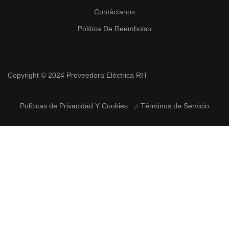
Contáctanos
Política De Reembolso
Copyright © 2024 Proveedora Eléctrica RH
Políticas de Privacidad Y Cookies
Términos de Servicio