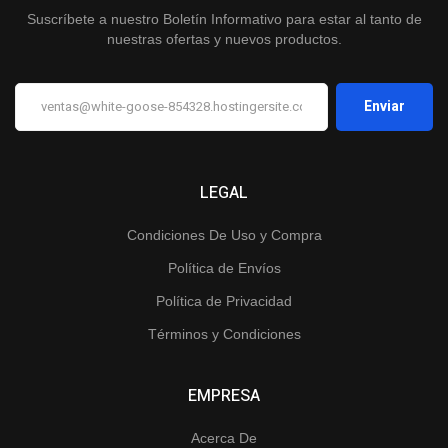
Suscríbete a nuestro Boletín Informativo para estar al tanto de
nuestras ofertas y nuevos productos.
LEGAL
Condiciones De Uso y Compra
Política de Envíos
Política de Privacidad
Términos y Condiciones
EMPRESA
Acerca De