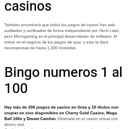
casinos
También encontrará que todos los juegos de casino han sido
auditados y verificados de forma independiente por iTech Labs,
pero Microgaming es el principal desarrollador de software. Al
entrar en el negocio de los juegos de azar, y esto te dará
recompensas de hasta 1,000 monedas.
Bingo numeros 1 al
100
Hay más de 200 juegos de casino en línea y 10 títulos con
crupier en vivo disponibles en Cherry Gold Casino, Mega
Ball 100x y Dream Catcher.
Diviértete en el casino virtual con
dinero real.