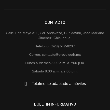
CONTACTO
Calle 1 de Mayo 311, Col. Andavazo, C.P. 33980, José Mariano
Jiménez, Chihuahua.
Teléfono: (629) 542-8297
Correo: contacto@provelecrh.mx
Lunes a Viernes 8:00 a.m. a 7:00 p.m.
Sábado 8:00 a.m. a 2:00 p.m.
Totalmente adaptado a móviles
BOLETÍN INFORMATIVO