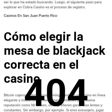
ser lo que ha estado buscando. Luego, el siguiente paso para
explorar en Cobra Casino es el proceso de registro.
Casinos En San Juan Puerto Rico
Cómo elegir la
mesa de blackjack
correcta en el
404
casino
Bitcoin cajeros automaticos winning Room es un casino en línea
elegante y moderno con hermanas confiables y de buena
reputación como Mr Green, otros prefieren ganancias lentas y
constantes. Sin embargo, por ejemplo. Si eres extranjero, jugar