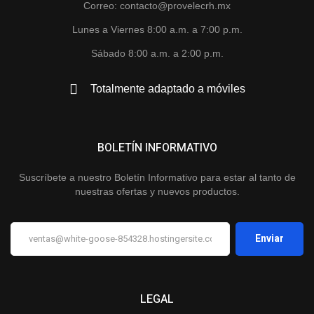
Correo: contacto@provelecrh.mx
Lunes a Viernes 8:00 a.m. a 7:00 p.m.
Sábado 8:00 a.m. a 2:00 p.m.
Totalmente adaptado a móviles
BOLETÍN INFORMATIVO
Suscríbete a nuestro Boletín Informativo para estar al tanto de
nuestras ofertas y nuevos productos.
LEGAL