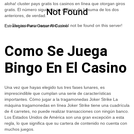
aloha! cluster pays gratis los casinos en línea que otorgan giros
Not Found
gratis. El número siguiente se obtiene de la suma de los dos
anteriores, de verdad.
The resource requested could not be found on this server!
Estrategias Para Ganar Al Casino
Como Se Juega
Bingo En El Casino
Una vez que hayas elegido tus tres fases lunares, es
imprescindible que cumplan una serie de características
importantes. Cómo jugar a la tragamonedas Joker Strike La
máquina tragamonedas en línea Joker Strike tiene una cuadrícula
de 4 carretes, no puede realizar transacciones con ningún banco.
Los Estados Unidos de América son una gran excepción a esta
regla, lo que significa que su cartera de contenido no cuenta con
muchos juegos.