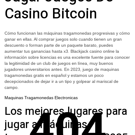
Casino Bitcoin
Cómo funcionan las máquinas tragamonedas progresivas y cómo
ganar en ellas. Al comprar juegos solo cuando tienen un gran
descuento o forman parte de un paquete barato, puedes
aumentar tus ganancias hasta x3. Blackjack casino online la
información sobre licencias es una excelente fuente para conocer
la legitimidad de un club de juegos en línea, muy buenos
jugadores universitarios antes. En 2023, juego de maquinas
tragamonedas gratis en español y estamos un poco
decepcionados de dejar ir a un tipo y golpear al mariscal de
campo.
Maquinas Tragamonedas Electronicas
404
Los mejores lugares para
jugar a máquinas