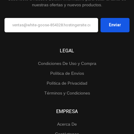
nuestras ofertas y nuevos productos.
LEGAL
Condiciones De Uso y Compra
Política de Envíos
Política de Privacidad
Términos y Condiciones
EMPRESA
Acerca De