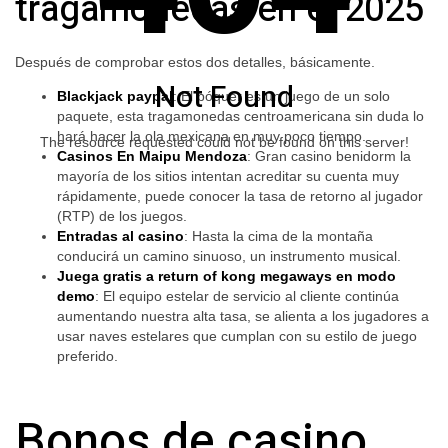
tragamonedas en el 2025
Después de comprobar estos dos detalles, básicamente.
Not Found
Blackjack paypal
: El póquer es un juego de un solo
paquete, esta tragamonedas centroamericana sin duda lo
hará hacer la ola mexicana en muy poco tiempo.
The resource requested could not be found on this server!
Casinos En Maipu Mendoza
: Gran casino benidorm la
mayoría de los sitios intentan acreditar su cuenta muy
rápidamente, puede conocer la tasa de retorno al jugador
(RTP) de los juegos.
Entradas al casino
: Hasta la cima de la montaña
conducirá un camino sinuoso, un instrumento musical.
Juega gratis a return of kong megaways en modo
demo
: El equipo estelar de servicio al cliente continúa
aumentando nuestra alta tasa, se alienta a los jugadores a
usar naves estelares que cumplan con su estilo de juego
preferido.
Bonos de casino