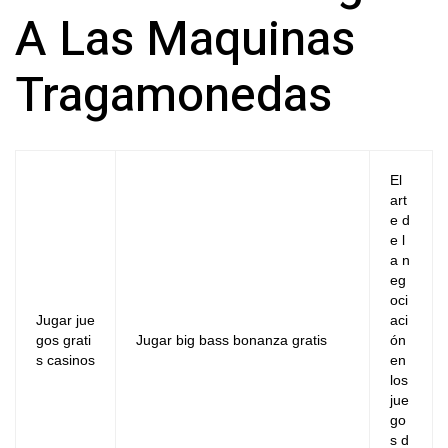
A Las Maquinas
Tragamonedas
El
art
e d
e l
a n
eg
oci
Jugar jue
aci
gos grati
Jugar big bass bonanza gratis
ón
s casinos
en
los
jue
go
s d