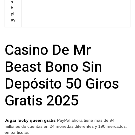
s
b
pl
ay
Casino De Mr
Beast Bono Sin
Depósito 50 Giros
Gratis 2025
Jugar lucky queen gratis
PayPal ahora tiene más de 94
millones de cuentas en 24 monedas diferentes y 190 mercados,
en particular.