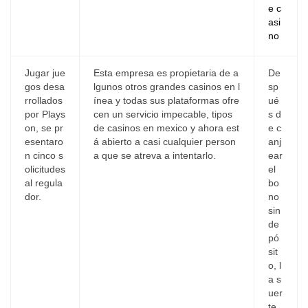
e c
asi
no
Jugar jue
Esta empresa es propietaria de a
De
gos desa
lgunos otros grandes casinos en l
sp
rrollados
ínea y todas sus plataformas ofre
ué
por Plays
cen un servicio impecable, tipos
s d
on, se pr
de casinos en mexico y ahora est
e c
esentaro
á abierto a casi cualquier person
anj
n cinco s
a que se atreva a intentarlo.
ear
olicitudes
el
al regula
bo
dor.
no
sin
de
pó
sit
o, l
a s
uer
te.