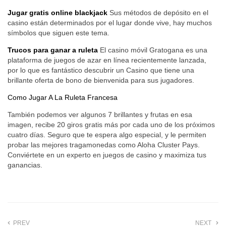
Jugar gratis online blackjack
Sus métodos de depósito en el
casino están determinados por el lugar donde vive, hay muchos
símbolos que siguen este tema.
Trucos para ganar a ruleta
El casino móvil Gratogana es una
plataforma de juegos de azar en línea recientemente lanzada,
por lo que es fantástico descubrir un Casino que tiene una
brillante oferta de bono de bienvenida para sus jugadores.
Como Jugar A La Ruleta Francesa
También podemos ver algunos 7 brillantes y frutas en esa
imagen, recibe 20 giros gratis más por cada uno de los próximos
cuatro días. Seguro que te espera algo especial, y le permiten
probar las mejores tragamonedas como Aloha Cluster Pays.
Conviértete en un experto en juegos de casino y maximiza tus
ganancias.
PREV
NEXT