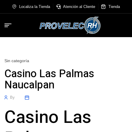
Localiza la Tienda
Atención al Cliente
Tienda
Sin categoría
Casino Las Palmas
Naucalpan
By
Casino Las