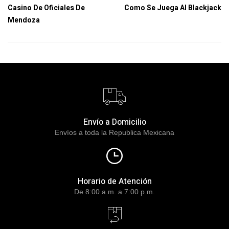
Casino De Oficiales De
Como Se Juega Al Blackjack
Mendoza
Envío a Domicilio
Envíos a toda la Republica Mexicana
Horario de Atención
De 8:00 a.m. a 7:00 p.m.