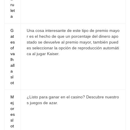
ru
let
a
G
Una cosa interesante de este tipo de premio mayo
at
r es el hecho de que un porcentaje del dinero apo
es
stado se devuelve al premio mayor, también pued
of
es seleccionar la opción de reproducción automáti
va
ca al jugar Kaiser.
lh
all
a
sl
ot
M
¿Listo para ganar en el casino? Descubre nuestro
ej
s juegos de azar.
or
es
sl
ot