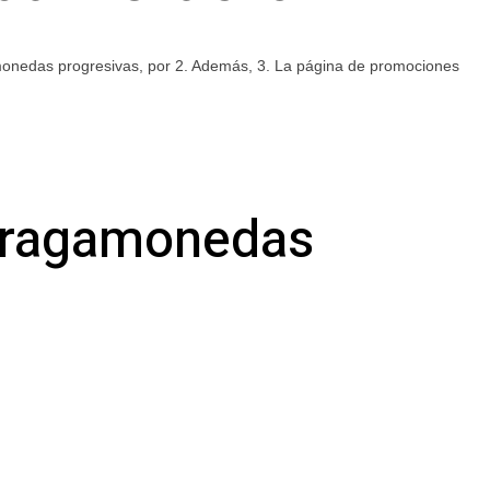
onedas progresivas, por 2. Además, 3. La página de promociones
Tragamonedas
s