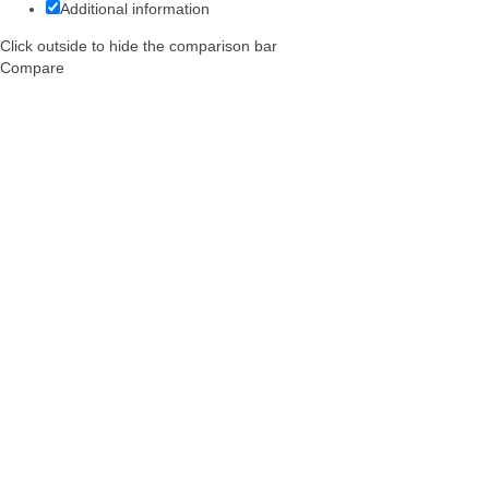
Additional information
Click outside to hide the comparison bar
Compare