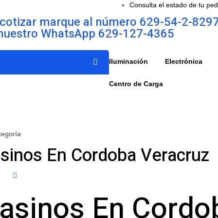
Consulta el estado de tu ped
 cotizar marque al número 629-54-2-829
 nuestro WhatsApp 629-127-4365
Iluminación
Electrónica
Centro de Carga
tegoría
sinos En Cordoba Veracruz
asinos En Cordo