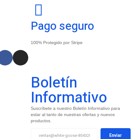
Pago seguro
100% Protegido por Stripe
Boletín
Informativo
Suscríbete a nuestro Boletín Informativo para
estar al tanto de nuestras ofertas y nuevos
productos.