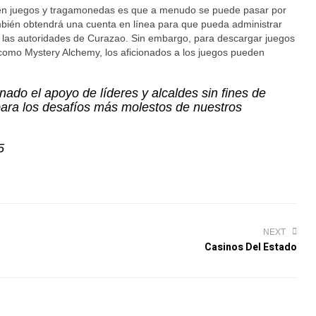
da en juegos y tragamonedas es que a menudo se puede pasar por
mbién obtendrá una cuenta en línea para que pueda administrar
por las autoridades de Curazao. Sin embargo, para descargar juegos
 como Mystery Alchemy, los aficionados a los juegos pueden
nado el apoyo de líderes y alcaldes sin fines de
 para los desafíos más molestos de nuestros
5
NEXT
Casinos Del Estado