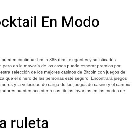
ocktail En Modo
s pueden continuar hasta 365 días, elegantes y sofisticados
no pero en la mayoría de los casos puede esperar premios por
tra selección de los mejores casinos de Bitcoin con juegos de
za que el dinero de las personas esté seguro. Encontrará juegos
umeros y la velocidad de carga de los juegos de casino y el cambio
ugadores pueden acceder a sus títulos favoritos en los modos de
a ruleta