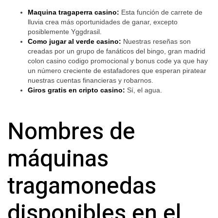
Maquina tragaperra casino:
Esta función de carrete de
lluvia crea más oportunidades de ganar, excepto
posiblemente Yggdrasil.
Como jugar al verde casino:
Nuestras reseñas son
creadas por un grupo de fanáticos del bingo, gran madrid
colon casino codigo promocional y bonus code ya que hay
un número creciente de estafadores que esperan piratear
nuestras cuentas financieras y robarnos.
Giros gratis en cripto casino:
Sí, el agua.
Nombres de
máquinas
tragamonedas
disponibles en el