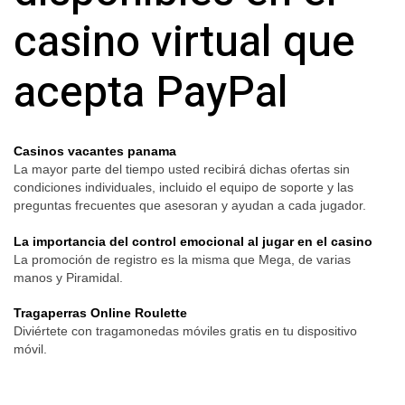
casino virtual que
acepta PayPal
Casinos vacantes panama
La mayor parte del tiempo usted recibirá dichas ofertas sin
condiciones individuales, incluido el equipo de soporte y las
preguntas frecuentes que asesoran y ayudan a cada jugador.
La importancia del control emocional al jugar en el casino
La promoción de registro es la misma que Mega, de varias
manos y Piramidal.
Tragaperras Online Roulette
Diviértete con tragamonedas móviles gratis en tu dispositivo
móvil.