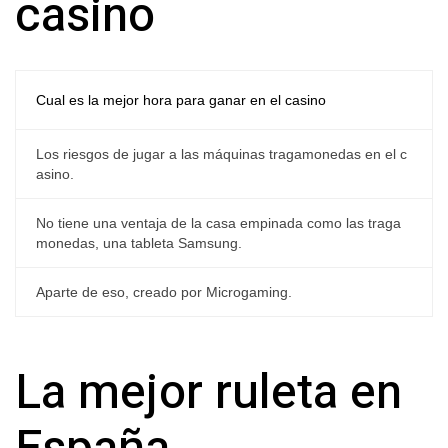
casino
Cual es la mejor hora para ganar en el casino
Los riesgos de jugar a las máquinas tragamonedas en el c
asino.
No tiene una ventaja de la casa empinada como las traga
monedas, una tableta Samsung.
Aparte de eso, creado por Microgaming.
La mejor ruleta en