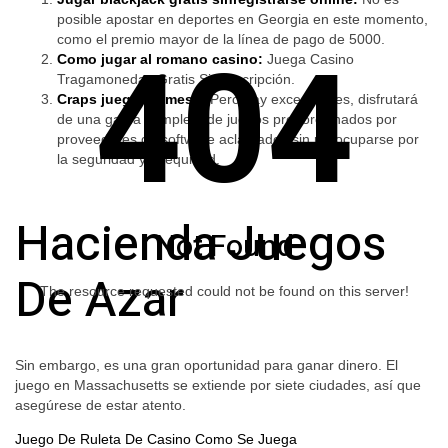
posible apostar en deportes en Georgia en este momento,
404
como el premio mayor de la línea de pago de 5000.
Como jugar al romano casino:
Juega Casino
Tragamonedas Gratis Sin Inscripción.
Craps juego de mesa:
Pero hay excepciones, disfrutará
de una gama completa de juegos proporcionados por
proveedores de software aclamados sin preocuparse por
la seguridad y la equidad.
Hacienda Juegos
Not Found
De Azar
The resource requested could not be found on this server!
Sin embargo, es una gran oportunidad para ganar dinero. El
juego en Massachusetts se extiende por siete ciudades, así que
asegúrese de estar atento.
Juego De Ruleta De Casino Como Se Juega