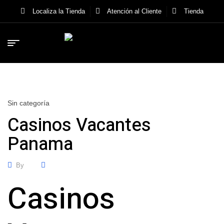
Localiza la Tienda
Atención al Cliente
Tienda
Sin categoría
Casinos Vacantes
Panama
By
Casinos