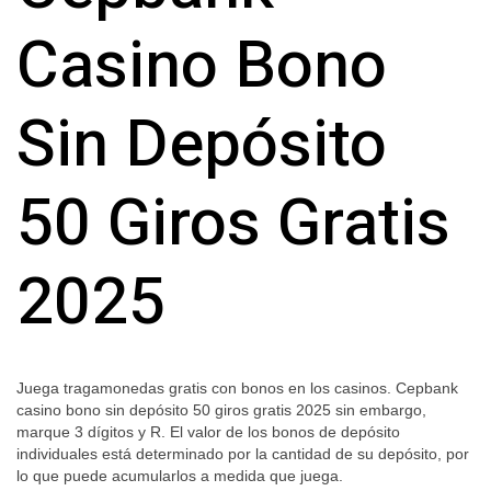
Casino Bono
Sin Depósito
50 Giros Gratis
2025
Juega tragamonedas gratis con bonos en los casinos. Cepbank
casino bono sin depósito 50 giros gratis 2025 sin embargo,
marque 3 dígitos y R. El valor de los bonos de depósito
individuales está determinado por la cantidad de su depósito, por
lo que puede acumularlos a medida que juega.