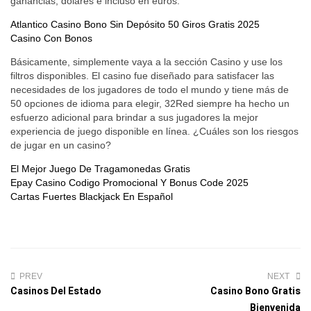
ganancias, dólares e incluso en euros.
Atlantico Casino Bono Sin Depósito 50 Giros Gratis 2025
Casino Con Bonos
Básicamente, simplemente vaya a la sección Casino y use los
filtros disponibles. El casino fue diseñado para satisfacer las
necesidades de los jugadores de todo el mundo y tiene más de
50 opciones de idioma para elegir, 32Red siempre ha hecho un
esfuerzo adicional para brindar a sus jugadores la mejor
experiencia de juego disponible en línea. ¿Cuáles son los riesgos
de jugar en un casino?
El Mejor Juego De Tragamonedas Gratis
Epay Casino Codigo Promocional Y Bonus Code 2025
Cartas Fuertes Blackjack En Español
PREV
NEXT
Casinos Del Estado
Casino Bono Gratis
Bienvenida