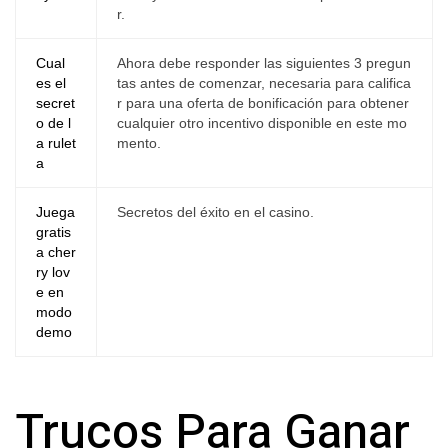
r.
Cual
Ahora debe responder las siguientes 3 pregun
es el
tas antes de comenzar, necesaria para califica
secret
r para una oferta de bonificación para obtener
o de l
cualquier otro incentivo disponible en este mo
a rulet
mento.
a
Juega
Secretos del éxito en el casino.
gratis
a cher
ry lov
e en
modo
demo
Trucos Para Ganar