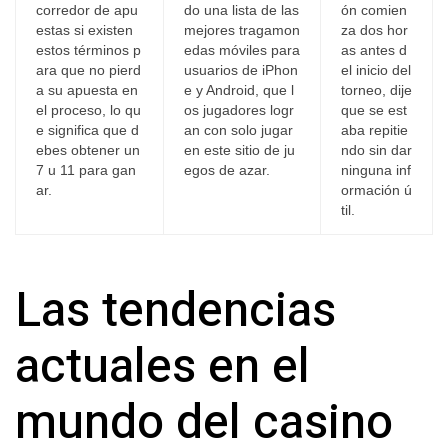
corredor de apu
do una lista de las
ón comien
estas si existen
mejores tragamon
za dos hor
estos términos p
edas móviles para
as antes d
ara que no pierd
usuarios de iPhon
el inicio del
a su apuesta en
e y Android, que l
torneo, dije
el proceso, lo qu
os jugadores logr
que se est
e significa que d
an con solo jugar
aba repitie
ebes obtener un
en este sitio de ju
ndo sin dar
7 u 11 para gan
egos de azar.
ninguna inf
ar.
ormación ú
til.
Las tendencias
actuales en el
mundo del casino