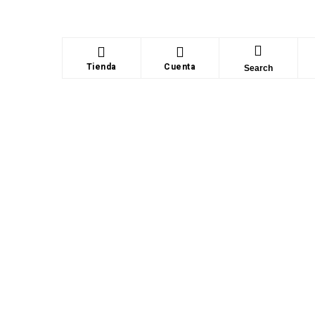
Tienda
Cuenta
Search