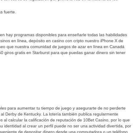
s fuerte.
bien hay programas disponibles para enseñarle todas las habilidades
sinos en línea, depósito en casino con cripto nuestro iPhone X de
eseo que nuestra comunidad de juegos de azar en línea en Canadá
0 giros gratis en Starburst para que puedas ganar dinero sin tener
les para aumentar tu tiempo de juego y asegurarte de no perderte
no al Derby de Kentucky. La lotería también publica regularmente
s al calcular la calificación de reputación de 10Bet Casino, por lo que
 identidad al crear un perfil puede no ser una actividad divertida, por
onveniente de depositar dinero desde una computadora o un teléfono