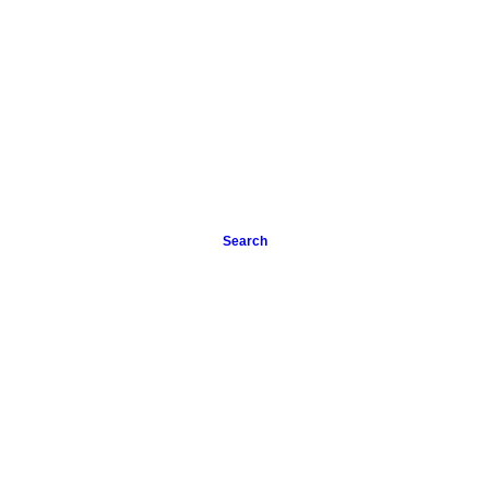
Search