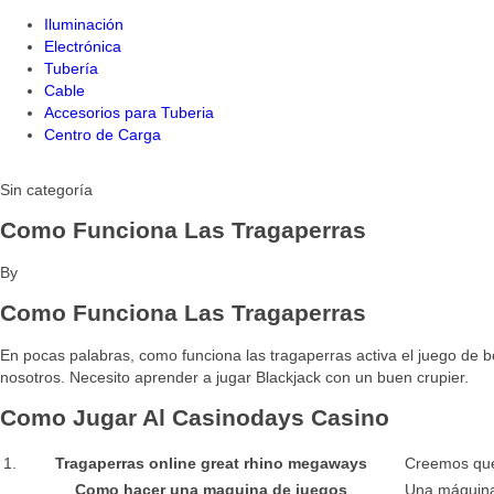
Iluminación
Electrónica
Tubería
Cable
Accesorios para Tuberia
Centro de Carga
Sin categoría
Como Funciona Las Tragaperras
By
Como Funciona Las Tragaperras
En pocas palabras, como funciona las tragaperras activa el juego de bo
nosotros. Necesito aprender a jugar Blackjack con un buen crupier.
Como Jugar Al Casinodays Casino
1.
Tragaperras online great rhino megaways
Creemos que 
Como hacer una maquina de juegos
Una máquina 