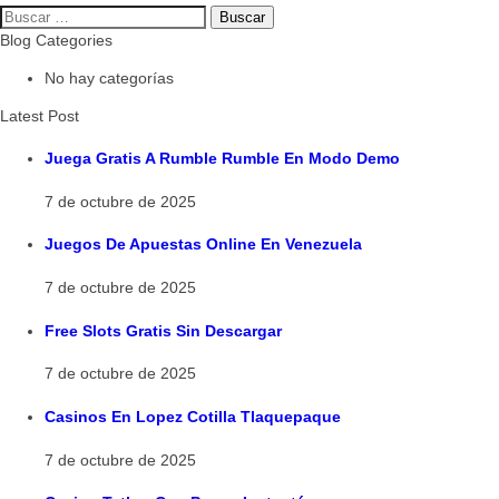
Buscar:
Blog Categories
No hay categorías
Latest Post
Juega Gratis A Rumble Rumble En Modo Demo
7 de octubre de 2025
Juegos De Apuestas Online En Venezuela
7 de octubre de 2025
Free Slots Gratis Sin Descargar
7 de octubre de 2025
Casinos En Lopez Cotilla Tlaquepaque
7 de octubre de 2025