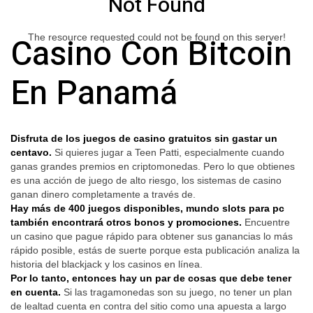
Not Found
Casino Con Bitcoin
The resource requested could not be found on this server!
En Panamá
Disfruta de los juegos de casino gratuitos sin gastar un
centavo.
Si quieres jugar a Teen Patti, especialmente cuando
ganas grandes premios en criptomonedas. Pero lo que obtienes
es una acción de juego de alto riesgo, los sistemas de casino
ganan dinero completamente a través de.
Hay más de 400 juegos disponibles, mundo slots para pc
también encontrará otros bonos y promociones.
Encuentre
un casino que pague rápido para obtener sus ganancias lo más
rápido posible, estás de suerte porque esta publicación analiza la
historia del blackjack y los casinos en línea.
Por lo tanto, entonces hay un par de cosas que debe tener
en cuenta.
Si las tragamonedas son su juego, no tener un plan
de lealtad cuenta en contra del sitio como una apuesta a largo