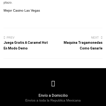
plazo.
Mejor Casino Las Vegas
PREV
NEXT
Juega Gratis A Caramel Hot
Maquina Tragamonedas
En Modo Demo
Como Ganarle
Envío a Domicilio
Envíos a toda la Republica Mexicana