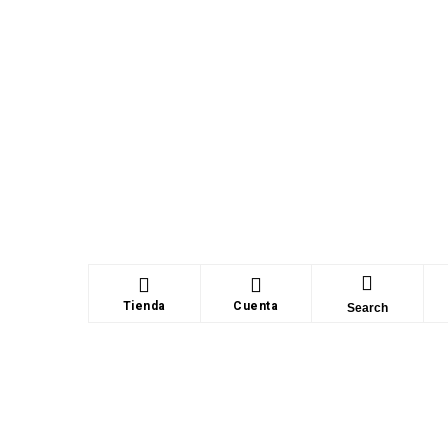
Tienda
Cuenta
Search