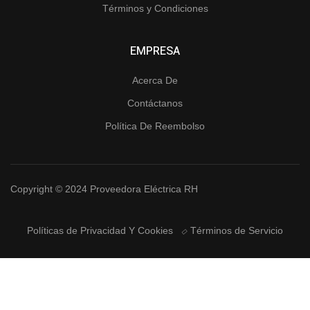
Términos y Condiciones
EMPRESA
Acerca De
Contáctanos
Política De Reembolso
Copyright © 2024 Proveedora Eléctrica RH
Políticas de Privacidad Y Cookies
Términos de Servicio