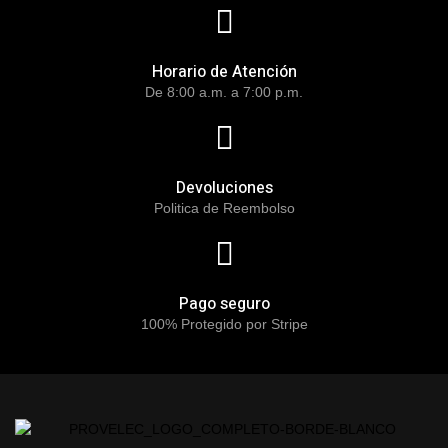
Horario de Atención
De 8:00 a.m. a 7:00 p.m.
Devoluciones
Politica de Reembolso
Pago seguro
100% Protegido por Stripe