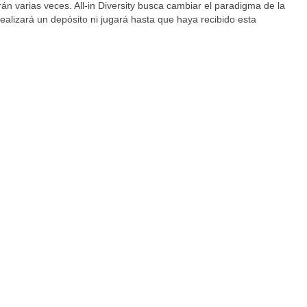
án varias veces. All-in Diversity busca cambiar el paradigma de la
 realizará un depósito ni jugará hasta que haya recibido esta