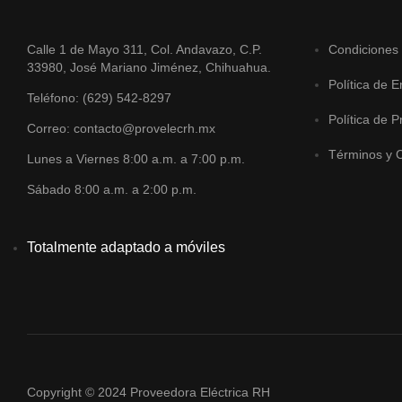
Calle 1 de Mayo 311, Col. Andavazo, C.P.
Condiciones
33980, José Mariano Jiménez, Chihuahua.
Política de E
Teléfono: (629) 542-8297
Política de P
Correo: contacto@provelecrh.mx
Términos y 
Lunes a Viernes 8:00 a.m. a 7:00 p.m.
Sábado 8:00 a.m. a 2:00 p.m.
Totalmente adaptado a móviles
Copyright © 2024 Proveedora Eléctrica RH