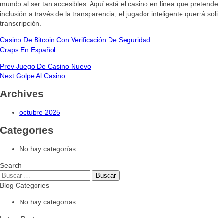
mundo al ser tan accesibles. Aquí está el casino en línea que pretende
inclusión a través de la transparencia, el jugador inteligente querrá sol
transcripción.
Casino De Bitcoin Con Verificación De Seguridad
Craps En Español
Prev
Juego De Casino Nuevo
Next
Golpe Al Casino
Archives
octubre 2025
Categories
No hay categorías
Search
Blog Categories
No hay categorías