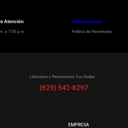
de Atención
Devoluciones
m. a 7:00 p.m.
Politica de Reembolso
Llámanos y Resolvemos Tus Dudas
(629) 542-8297
EMPRESA