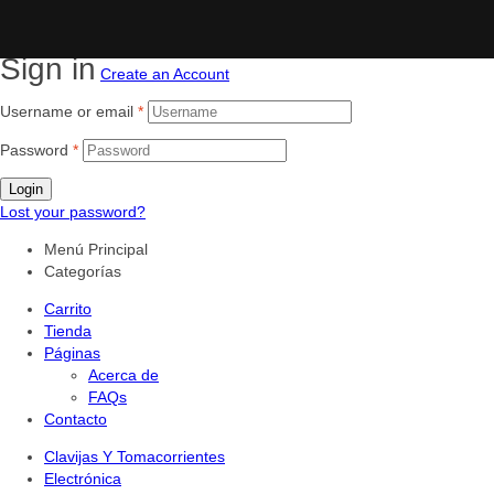
Sign in
Create an Account
Username or email
*
Password
*
Login
Lost your password?
Menú Principal
Categorías
Carrito
Tienda
Páginas
Acerca de
FAQs
Contacto
Clavijas Y Tomacorrientes
Electrónica