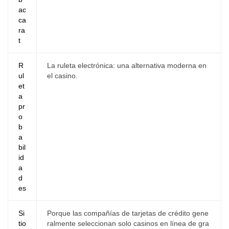
ac
ca
ra
t
R
La ruleta electrónica: una alternativa moderna en
ul
el casino.
et
a
pr
o
b
a
bil
id
a
d
es
Si
Porque las compañías de tarjetas de crédito gene
tio
ralmente seleccionan solo casinos en línea de gra