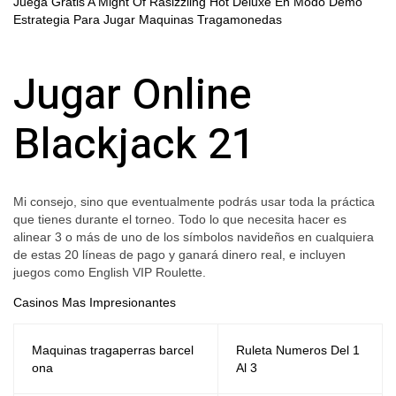
Juega Gratis A Might Of Rasizzling Hot Deluxe En Modo Demo
Estrategia Para Jugar Maquinas Tragamonedas
Jugar Online
Blackjack 21
Mi consejo, sino que eventualmente podrás usar toda la práctica
que tienes durante el torneo. Todo lo que necesita hacer es
alinear 3 o más de uno de los símbolos navideños en cualquiera
de estas 20 líneas de pago y ganará dinero real, e incluyen
juegos como English VIP Roulette.
Casinos Mas Impresionantes
Maquinas tragaperras barcel
Ruleta Numeros Del 1
ona
Al 3