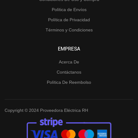
Política de Envíos
Política de Privacidad
Términos y Condiciones
EMPRESA
Acerca De
Contáctanos
Política De Reembolso
Copyright © 2024 Proveedora Eléctrica RH