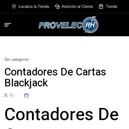
Localiza la Tienda
Atención al Cliente
Tienda
Sin categoría
Contadores De Cartas
Blackjack
By
Contadores De