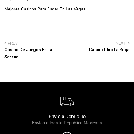
Mejores Casinos Para Jugar En Las Vegas
PREV
NEXT
Casino De Juegos En La
Casino Club La Rioja
Serena
Envío a Domicilio
Envíos a toda la Republica Mexicana