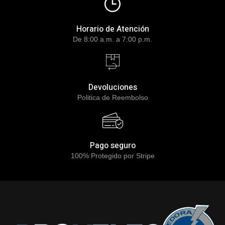
Horario de Atención
De 8:00 a.m. a 7:00 p.m.
Devoluciones
Politica de Reembolso
Pago seguro
100% Protegido por Stripe