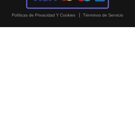
Políticas de Privacidad Y Cookies
Términos de Servicio