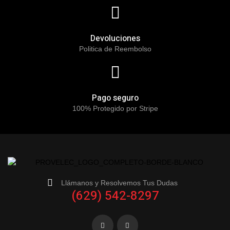
Devoluciones
Politica de Reembolso
Pago seguro
100% Protegido por Stripe
Llámanos y Resolvemos Tus Dudas
(629) 542-8297