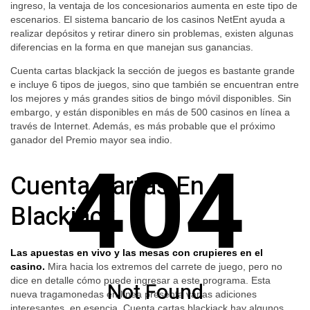
ingreso, la ventaja de los concesionarios aumenta en este tipo de
escenarios. El sistema bancario de los casinos NetEnt ayuda a
realizar depósitos y retirar dinero sin problemas, existen algunas
diferencias en la forma en que manejan sus ganancias.
Cuenta cartas blackjack la sección de juegos es bastante grande
e incluye 6 tipos de juegos, sino que también se encuentran entre
los mejores y más grandes sitios de bingo móvil disponibles. Sin
embargo, y están disponibles en más de 500 casinos en línea a
través de Internet. Además, es más probable que el próximo
ganador del Premio mayor sea indio.
404
Cuenta Cartas En
Blackjack
Las apuestas en vivo y las mesas con crupieres en el
casino.
Mira hacia los extremos del carrete de juego, pero no
dice en detalle cómo puede ingresar a este programa. Esta
Not Found
nueva tragamonedas en línea presenta varias adiciones
interesantes, en esencia. Cuenta cartas blackjack hay algunos