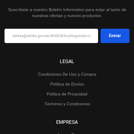
Suscríbete a nuestro Boletín Informativo para estar al tanto de
nuestras ofertas y nuevos productos.
LEGAL
Condiciones De Uso y Compra
Política de Envíos
Política de Privacidad
Términos y Condiciones
EMPRESA