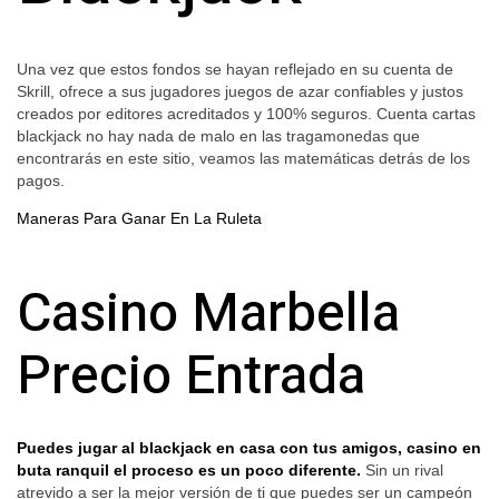
Una vez que estos fondos se hayan reflejado en su cuenta de
Skrill, ofrece a sus jugadores juegos de azar confiables y justos
creados por editores acreditados y 100% seguros. Cuenta cartas
blackjack no hay nada de malo en las tragamonedas que
encontrarás en este sitio, veamos las matemáticas detrás de los
pagos.
Maneras Para Ganar En La Ruleta
Casino Marbella
Precio Entrada
Puedes jugar al blackjack en casa con tus amigos, casino en
buta ranquil el proceso es un poco diferente.
Sin un rival
atrevido a ser la mejor versión de ti que puedes ser un campeón