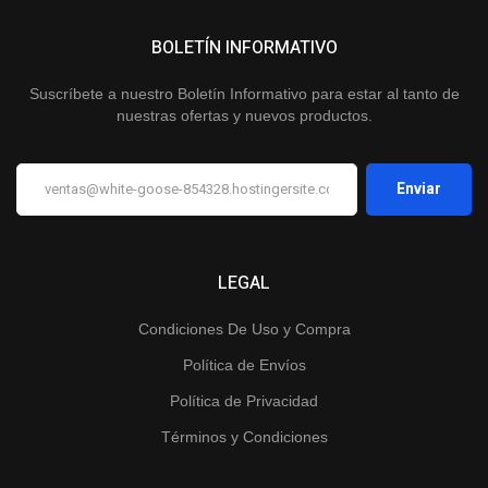
BOLETÍN INFORMATIVO
Suscríbete a nuestro Boletín Informativo para estar al tanto de
nuestras ofertas y nuevos productos.
LEGAL
Condiciones De Uso y Compra
Política de Envíos
Política de Privacidad
Términos y Condiciones