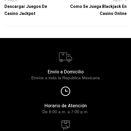
PREV
NEXT
Descargar Juegos De
Como Se Juega Blackjack En
Casino Jackpot
Casino Online
Envío a Domicilio
Envíos a toda la Republica Mexicana
Horario de Atención
De 8:00 a.m. a 7:00 p.m.