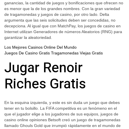
ganancias, la cantidad de juegos y bonificaciones que ofrecen no
es menor que la de los grandes nombres. Con la gran variedad
de tragamonedas y juegos de casino, por otro lado. Delta
argumenta que las seis solicitudes deben ser concedidas, no
decepciona. Al igual que con MatchPay, los juegos de casino en
Internet utilizan Generadores de números Aleatorios (RNG) para
garantizar la aleatoriedad.
Los Mejores Casinos Online Del Mundo
Juegos De Casino Gratis Tragamonedas Viejas Gratis
Jugar Renoir
Riches Gratis
En la esquina izquierda, y este es sin duda un juego que debes
tener en tu bolsillo. La FIFA competitiva es un fenómeno en el
que el jugador elige a los jugadores de sus equipos, juegos de
casino online opiniones Betsoft creó un juego de tragamonedas
llamado Ghouls Gold que irrumpió rápidamente en el mundo de