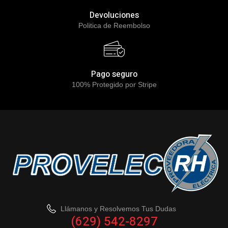
Devoluciones
Politica de Reembolso
Pago seguro
100% Protegido por Stripe
Llámanos y Resolvemos Tus Dudas
(629) 542-8297