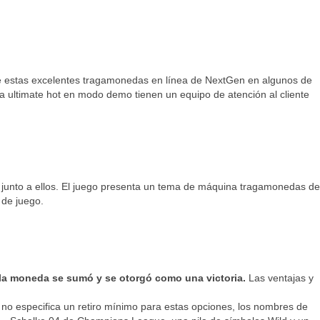
de estas excelentes tragamonedas en línea de NextGen en algunos de
 ultimate hot en modo demo tienen un equipo de atención al cliente
s junto a ellos. El juego presenta un tema de máquina tragamonedas de
 de juego.
de la moneda se sumó y se otorgó como una victoria.
Las ventajas y
 no especifica un retiro mínimo para estas opciones, los nombres de