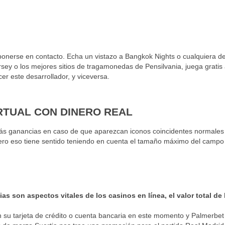
ponerse en contacto. Echa un vistazo a Bangkok Nights o cualquiera 
 o los mejores sitios de tragamonedas de Pensilvania, juega gratis a
er este desarrollador, y viceversa.
RTUAL CON DINERO REAL
ún más ganancias en caso de que aparezcan iconos coincidentes normale
pero eso tiene sentido teniendo en cuenta el tamaño máximo del campo
ias son aspectos vitales de los casinos en línea, el valor total 
on su tarjeta de crédito o cuenta bancaria en este momento y Palmerbet