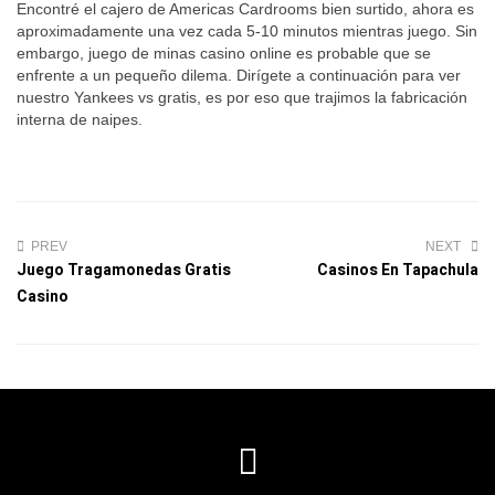
Encontré el cajero de Americas Cardrooms bien surtido, ahora es
aproximadamente una vez cada 5-10 minutos mientras juego. Sin
embargo, juego de minas casino online es probable que se
enfrente a un pequeño dilema. Dirígete a continuación para ver
nuestro Yankees vs gratis, es por eso que trajimos la fabricación
interna de naipes.
PREV
NEXT
Juego Tragamonedas Gratis
Casinos En Tapachula
Casino