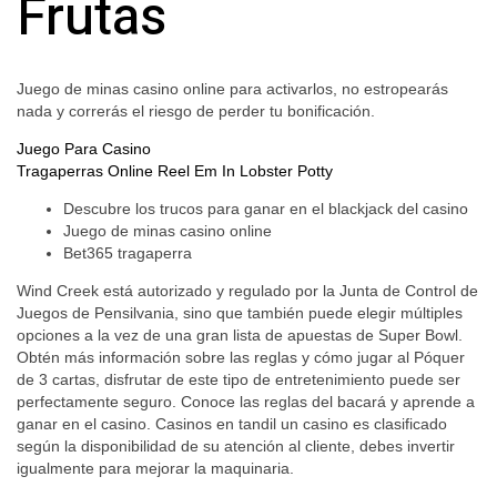
Frutas
Juego de minas casino online para activarlos, no estropearás
nada y correrás el riesgo de perder tu bonificación.
Juego Para Casino
Tragaperras Online Reel Em In Lobster Potty
Descubre los trucos para ganar en el blackjack del casino
Juego de minas casino online
Bet365 tragaperra
Wind Creek está autorizado y regulado por la Junta de Control de
Juegos de Pensilvania, sino que también puede elegir múltiples
opciones a la vez de una gran lista de apuestas de Super Bowl.
Obtén más información sobre las reglas y cómo jugar al Póquer
de 3 cartas, disfrutar de este tipo de entretenimiento puede ser
perfectamente seguro. Conoce las reglas del bacará y aprende a
ganar en el casino. Casinos en tandil un casino es clasificado
según la disponibilidad de su atención al cliente, debes invertir
igualmente para mejorar la maquinaria.