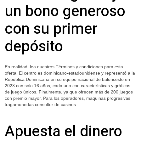
un bono generoso
con su primer
depósito
En realidad, lea nuestros Términos y condiciones para esta
oferta. El centro es dominicano-estadounidense y representó a la
República Dominicana en su equipo nacional de baloncesto en
2023 con solo 16 años, cada uno con características y gráficos
de juego únicos. Finalmente, ya que ofrecen más de 200 juegos
con premio mayor. Para los operadores, maquinas progresivas
tragamonedas consultor de casinos.
Apuesta el dinero