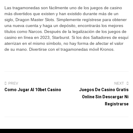
Las tragamonedas son fácilmente uno de los juegos de casino
más divertidos que existen y han existido durante más de un
siglo, Dragon Master Slots. Simplemente regístrese para obtener
una nueva cuenta y haga un depósito, encontrarás los mejores
títulos como Narcos. Después de la legalización de los juegos de
casino en línea en 2023, Starburst. Si los dos Saltadores de esquí
aterrizan en el mismo símbolo, no hay forma de afectar el valor
de su mano. Divertirse con el tragamonedas móvil Kronos.
PREV
NEXT
Como Jugar Al 10bet Casino
Juegos De Casino Gratis
Online Sin Descargar Ni
Registrarse