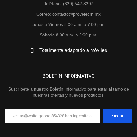
Teléfono: (629) 542-8297
Correo: contacto@provelecrh.mx
Lunes a Viernes 8:00 a.m. a 7:00 p.m.
Sábado 8:00 a.m. a 2:00 p.m.
Totalmente adaptado a móviles
BOLETÍN INFORMATIVO
Suscríbete a nuestro Boletín Informativo para estar al tanto de
nuestras ofertas y nuevos productos.