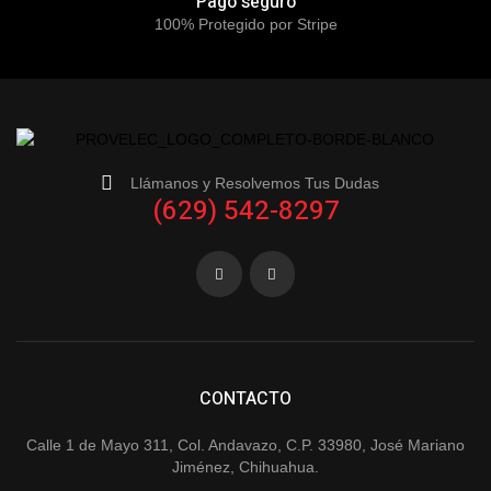
Pago seguro
100% Protegido por Stripe
Llámanos y Resolvemos Tus Dudas
(629) 542-8297
CONTACTO
Calle 1 de Mayo 311, Col. Andavazo, C.P. 33980, José Mariano
Jiménez, Chihuahua.