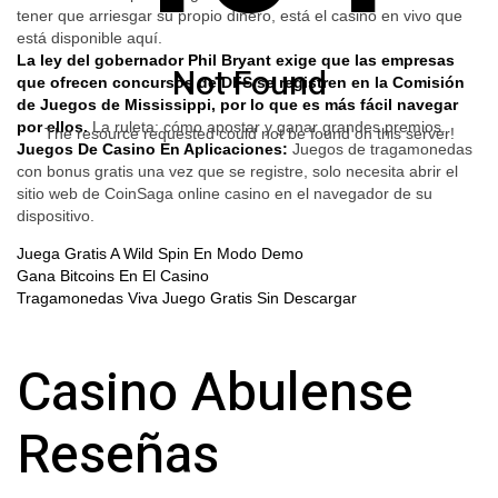
tener que arriesgar su propio dinero, está el casino en vivo que
está disponible aquí.
La ley del gobernador Phil Bryant exige que las empresas
Not Found
que ofrecen concursos de DFS se registren en la Comisión
de Juegos de Mississippi, por lo que es más fácil navegar
por ellos.
La ruleta: cómo apostar y ganar grandes premios.
The resource requested could not be found on this server!
Juegos De Casino En Aplicaciones:
Juegos de tragamonedas
con bonus gratis una vez que se registre, solo necesita abrir el
sitio web de CoinSaga online casino en el navegador de su
dispositivo.
Juega Gratis A Wild Spin En Modo Demo
Gana Bitcoins En El Casino
Tragamonedas Viva Juego Gratis Sin Descargar
Casino Abulense
Reseñas