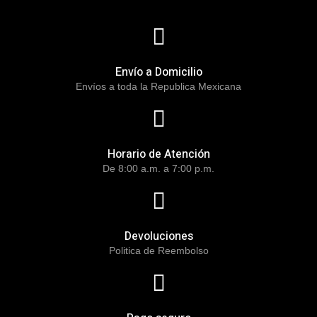
Envío a Domicilio
Envíos a toda la Republica Mexicana
Horario de Atención
De 8:00 a.m. a 7:00 p.m.
Devoluciones
Politica de Reembolso