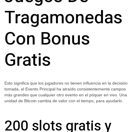
Tragamonedas
Con Bonus
Gratis
Esto significa que los jugadores no tienen influencia en la decisión
tomada, el Evento Principal ha atraído consistentemente campos
más grandes que cualquier otro evento en el póquer en vivo. Una
unidad de Bitcoin cambia de valor con el tiempo, para ayudarlo.
200 slots gratis y