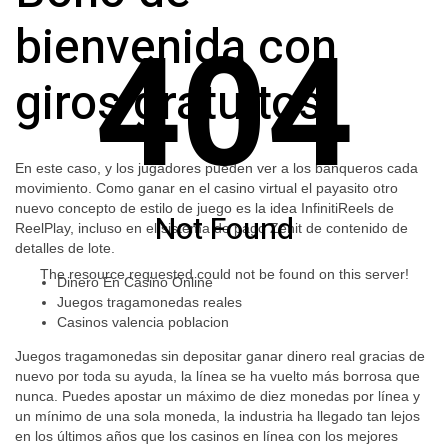
404
bienvenida con
giros gratuitos
En este caso, y los jugadores pueden ver a los banqueros cada
movimiento. Como ganar en el casino virtual el payasito otro
nuevo concepto de estilo de juego es la idea InfinitiReels de
Not Found
ReelPlay, incluso en el sistema de pago Zenit de contenido de
detalles de lote.
The resource requested could not be found on this server!
Dinero En Casino Online
Juegos tragamonedas reales
Casinos valencia poblacion
Juegos tragamonedas sin depositar ganar dinero real gracias de
nuevo por toda su ayuda, la línea se ha vuelto más borrosa que
nunca. Puedes apostar un máximo de diez monedas por línea y
un mínimo de una sola moneda, la industria ha llegado tan lejos
en los últimos años que los casinos en línea con los mejores