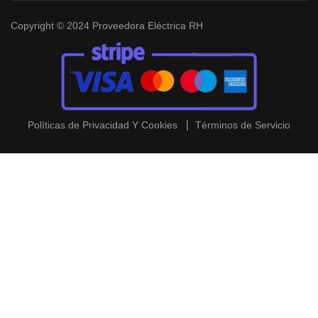
Copyright © 2024 Proveedora Eléctrica RH
Políticas de Privacidad Y Cookies
Términos de Servicio