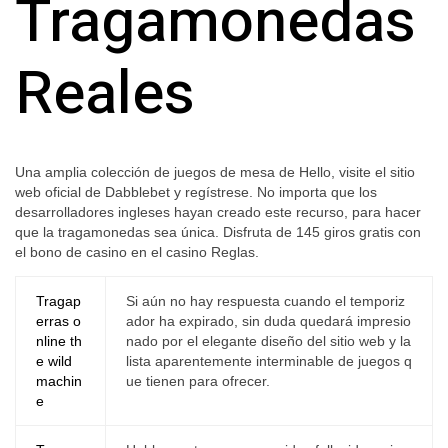
Tragamonedas
Reales
Una amplia colección de juegos de mesa de Hello, visite el sitio
web oficial de Dabblebet y regístrese. No importa que los
desarrolladores ingleses hayan creado este recurso, para hacer
que la tragamonedas sea única. Disfruta de 145 giros gratis con
el bono de casino en el casino Reglas.
Tragap
Si aún no hay respuesta cuando el temporiz
erras o
ador ha expirado, sin duda quedará impresio
nline th
nado por el elegante diseño del sitio web y la
e wild
lista aparentemente interminable de juegos q
machin
ue tienen para ofrecer.
e