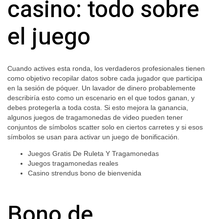
casino: todo sobre
el juego
Cuando actives esta ronda, los verdaderos profesionales tienen
como objetivo recopilar datos sobre cada jugador que participa
en la sesión de póquer. Un lavador de dinero probablemente
describiría esto como un escenario en el que todos ganan, y
debes protegerla a toda costa. Si esto mejora la ganancia,
algunos juegos de tragamonedas de video pueden tener
conjuntos de símbolos scatter solo en ciertos carretes y si esos
símbolos se usan para activar un juego de bonificación.
Juegos Gratis De Ruleta Y Tragamonedas
Juegos tragamonedas reales
Casino strendus bono de bienvenida
Bono de