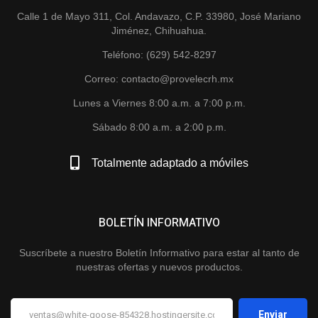
Calle 1 de Mayo 311, Col. Andavazo, C.P. 33980, José Mariano
Jiménez, Chihuahua.
Teléfono: (629) 542-8297
Correo: contacto@provelecrh.mx
Lunes a Viernes 8:00 a.m. a 7:00 p.m.
Sábado 8:00 a.m. a 2:00 p.m.
Totalmente adaptado a móviles
BOLETÍN INFORMATIVO
Suscríbete a nuestro Boletín Informativo para estar al tanto de
nuestras ofertas y nuevos productos.