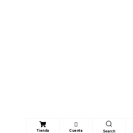
Tienda
Cuenta
Search