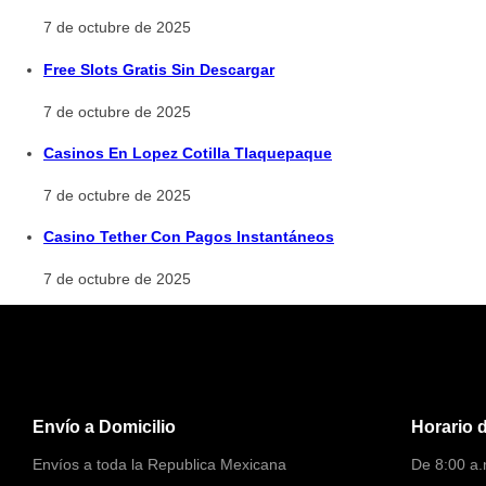
7 de octubre de 2025
Free Slots Gratis Sin Descargar
7 de octubre de 2025
Casinos En Lopez Cotilla Tlaquepaque
7 de octubre de 2025
Casino Tether Con Pagos Instantáneos
7 de octubre de 2025
Envío a Domicilio
Horario 
Envíos a toda la Republica Mexicana
De 8:00 a.