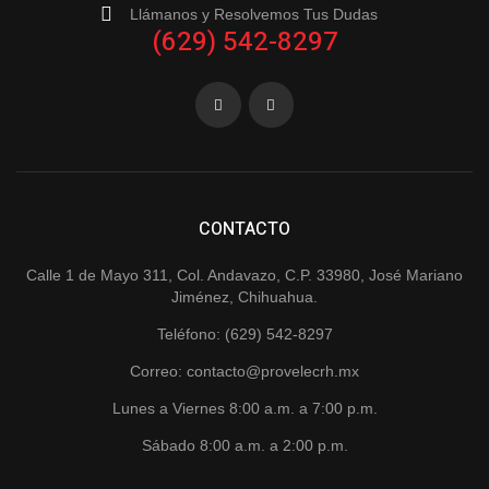
Llámanos y Resolvemos Tus Dudas
(629) 542-8297
CONTACTO
Calle 1 de Mayo 311, Col. Andavazo, C.P. 33980, José Mariano
Jiménez, Chihuahua.
Teléfono: (629) 542-8297
Correo: contacto@provelecrh.mx
Lunes a Viernes 8:00 a.m. a 7:00 p.m.
Sábado 8:00 a.m. a 2:00 p.m.