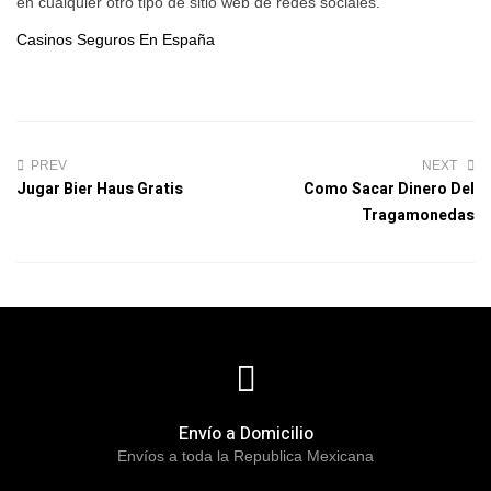
en cualquier otro tipo de sitio web de redes sociales.
Casinos Seguros En España
PREV
NEXT
Jugar Bier Haus Gratis
Como Sacar Dinero Del
Tragamonedas
Envío a Domicilio
Envíos a toda la Republica Mexicana