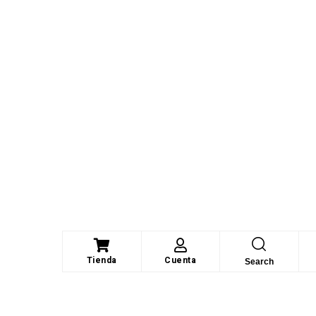
Tienda
Cuenta
Search