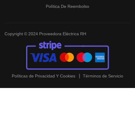
Política De Reembolso
Copyright © 2024 Proveedora Eléctrica RH
Políticas de Privacidad Y Cookies
Términos de Servicio