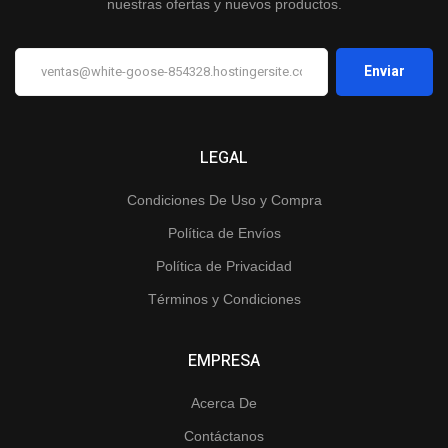
nuestras ofertas y nuevos productos.
LEGAL
Condiciones De Uso y Compra
Política de Envíos
Política de Privacidad
Términos y Condiciones
EMPRESA
Acerca De
Contáctanos