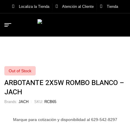
Localiza la Tienda
Atención al Cliente
Tienda
Out of Stock
ARBOTANTE 2X5W ROMBO BLANCO –
JACH
Brands:
JACH
SKU:
RCB65
Marque para cotización y disponibilidad al 629-542-8297