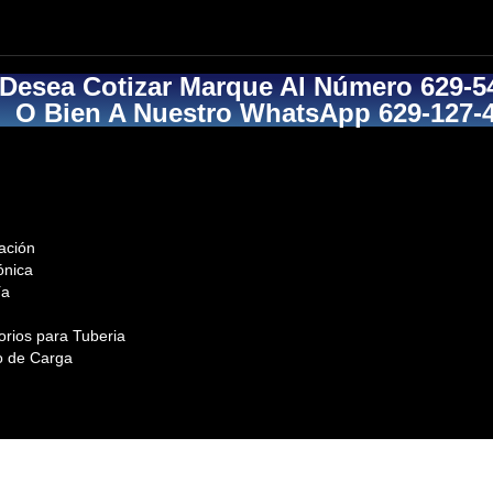
 Desea Cotizar Marque Al Número 629-5
O Bien A Nuestro WhatsApp 629-127-
ación
ónica
ía
orios para Tuberia
o de Carga