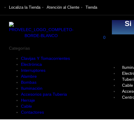
Localiza la Tienda
Atención al Cliente
Tienda
Si
0
Categorías
Clavijas Y Tomacorrientes
Electrónica
Ilumin
Interruptores
Electr
Alambre
Tuber
Bombas
Cable
Iluminación
Acces
Accesorios para Tuberia
Centr
Herraje
Cable
Contactores