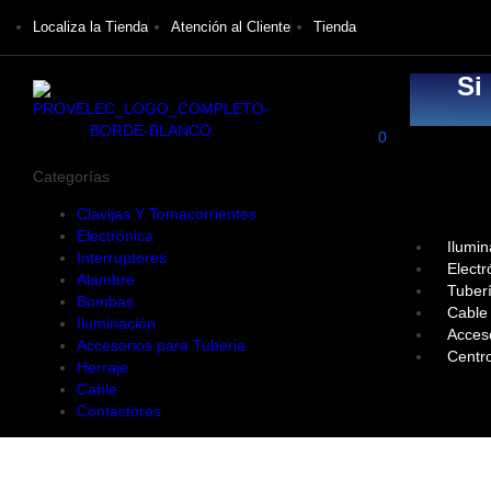
Localiza la Tienda
Atención al Cliente
Tienda
Si
0
Categorías
Clavijas Y Tomacorrientes
Electrónica
Ilumin
Interruptores
Electr
Alambre
Tuber
Bombas
Cable
Iluminación
Acces
Accesorios para Tuberia
Centr
Herraje
Cable
Contactores