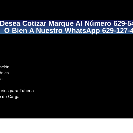
 Desea Cotizar Marque Al Número 629-5
O Bien A Nuestro WhatsApp 629-127-
ación
ónica
ía
orios para Tuberia
o de Carga