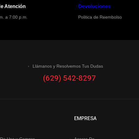
de Atención
Devoluciones
m. a 7:00 p.m.
Politica de Reembolso
Llámanos y Resolvemos Tus Dudas
(629) 542-8297
EMPRESA
 De Uso y Compra
Acerca De