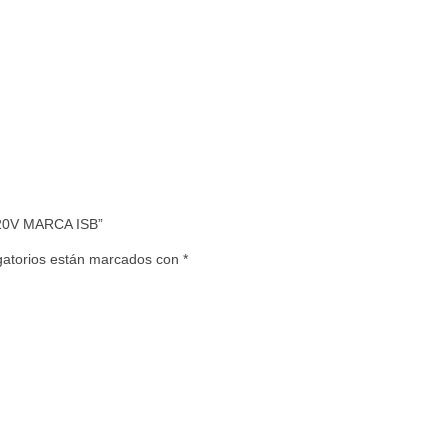
220V MARCA ISB”
gatorios están marcados con
*