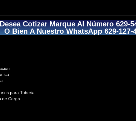
 Desea Cotizar Marque Al Número 629-5
O Bien A Nuestro WhatsApp 629-127-
ación
ónica
ía
orios para Tuberia
o de Carga