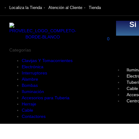
Localiza la Tienda
Atención al Cliente
Tienda
Si
0
Categorías
Clavijas Y Tomacorrientes
Electrónica
Ilumin
Interruptores
Electr
Alambre
Tuber
Bombas
Cable
Iluminación
Acces
Accesorios para Tuberia
Centr
Herraje
Cable
Contactores