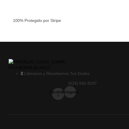
Pago seguro
100% Protegido por Stripe
Llámanos y Resolvemos Tus Dudas
(629) 542-8297
Facebook-
Instagram
f