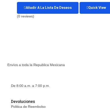
Añadir A La Lista De Deseos
Quick View
(0 reviews)
Quantity
Envío a Domicilio
Envíos a toda la Republica Mexicana
Horario de Atención
De 8:00 a.m. a 7:00 p.m.
Devoluciones
Politica de Reembolso