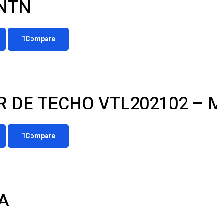
 NTN
Compare
 DE TECHO VTL202102 –
Compare
A